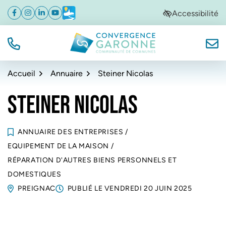
Gestion des traceurs
Aller
Aller
Aller
Accessibilité
Facebook
(ouverture dans un nouvel onglet)
Instagram
(ouverture dans un nouvel onglet)
Linkedin
(ouverture dans un nouvel onglet)
YouTube
(ouverture dans un nouvel onglet)
Météo
(ouverture dans un nouvel onglet)
à
au
au
la
contenu
pied
navigation
de
TÉL.
NOUS
Convergence Garonne
page
Accueil
Annuaire
Steiner Nicolas
STEINER NICOLAS
ANNUAIRE DES ENTREPRISES
/
EQUIPEMENT DE LA MAISON
/
RÉPARATION D'AUTRES BIENS PERSONNELS ET
DOMESTIQUES
PREIGNAC
PUBLIÉ LE
VENDREDI 20 JUIN 2025