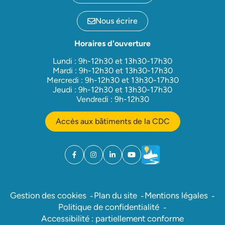
Nous écrire
Horaires d'ouverture
Lundi : 9h-12h30 et 13h30-17h30
Mardi : 9h-12h30 et 13h30-17h30
Mercredi : 9h-12h30 et 13h30-17h30
Jeudi : 9h-12h30 et 13h30-17h30
Vendredi : 9h-12h30
Accès aux bâtiments de la CDC
Facebook
(ouverture dans un nouvel onglet)
Instagram
(ouverture dans un nouvel onglet)
Linkedin
(ouverture dans un nouvel onglet)
YouTube
(ouverture dans un nouvel ong
Météo
(ouverture dans un nouv
Gestion des cookies
Plan du site
Mentions légales
Politique de confidentialité
Accessibilité : partiellement conforme