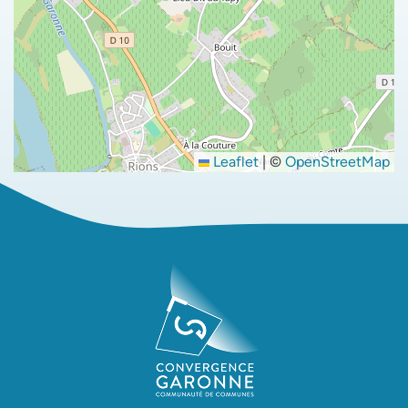
Leaflet
|
©
OpenStreetMap