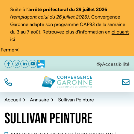
Gestion des traceurs
Suite à l’
arrêté préfectoral du 29 juillet 2026
(remplaçant celui du 26 juillet 2026)
, Convergence
Garonne adapte son programme CAP33 de la semaine
du 3 au 7 août. Retrouvez plus d’information en
cliquant
ici
Fermer
Aller
Aller
Aller
Accessibilité
Facebook
(ouverture dans un nouvel onglet)
Instagram
(ouverture dans un nouvel onglet)
Linkedin
(ouverture dans un nouvel onglet)
YouTube
(ouverture dans un nouvel onglet)
Météo
(ouverture dans un nouvel onglet)
à
au
au
la
contenu
pied
navigation
de
TÉL.
NOUS
Convergence Garonne
page
Accueil
Annuaire
Sullivan Peinture
SULLIVAN PEINTURE