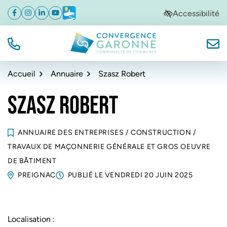
Gestion des traceurs
Aller
Aller
Aller
Accessibilité
Facebook
(ouverture dans un nouvel onglet)
Instagram
(ouverture dans un nouvel onglet)
Linkedin
(ouverture dans un nouvel onglet)
YouTube
(ouverture dans un nouvel onglet)
Météo
(ouverture dans un nouvel onglet)
à
au
au
la
contenu
pied
navigation
de
TÉL.
NOUS
Convergence Garonne
page
Accueil
Annuaire
Szasz Robert
SZASZ ROBERT
ANNUAIRE DES ENTREPRISES
/
CONSTRUCTION
/
TRAVAUX DE MAÇONNERIE GÉNÉRALE ET GROS OEUVRE
DE BÂTIMENT
PREIGNAC
PUBLIÉ LE
VENDREDI 20 JUIN 2025
Localisation :