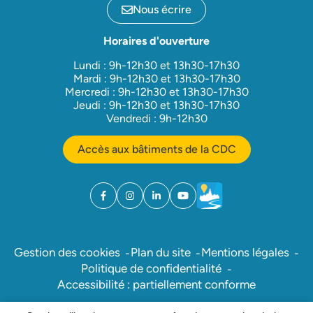
Nous écrire
Horaires d'ouverture
Lundi : 9h-12h30 et 13h30-17h30
Mardi : 9h-12h30 et 13h30-17h30
Mercredi : 9h-12h30 et 13h30-17h30
Jeudi : 9h-12h30 et 13h30-17h30
Vendredi : 9h-12h30
Accès aux bâtiments de la CDC
Facebook
(ouverture dans un nouvel onglet)
Instagram
(ouverture dans un nouvel onglet)
Linkedin
(ouverture dans un nouvel onglet)
YouTube
(ouverture dans un nouvel ong
Météo
(ouverture dans un nouv
Gestion des cookies
Plan du site
Mentions légales
Politique de confidentialité
Accessibilité : partiellement conforme