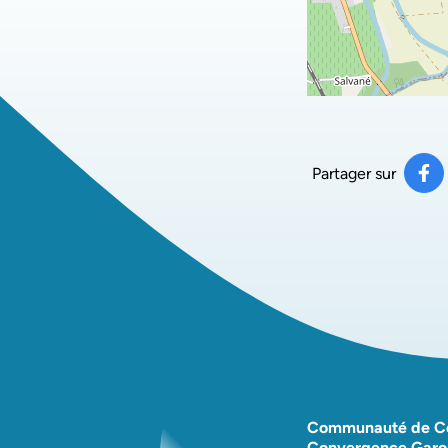
Partager sur
Pa
(ou
Communauté de 
Convergence Garo