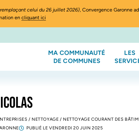
(remplaçant celui du 26 juillet 2026)
, Convergence Garonne a
rmation en
cliquant ici
MA COMMUNAUTÉ
LES
DE COMMUNES
SERVIC
NICOLAS
ENTREPRISES
/
NETTOYAGE
/
NETTOYAGE COURANT DES BÂTI
GARONNE
PUBLIÉ LE
VENDREDI 20 JUIN 2025