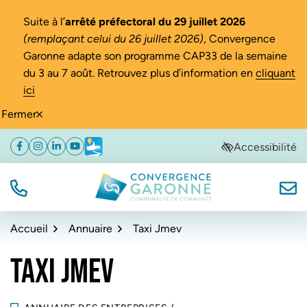
Gestion des traceurs
Suite à l’
arrêté préfectoral du 29 juillet 2026
(remplaçant celui du 26 juillet 2026)
, Convergence
Garonne adapte son programme CAP33 de la semaine
du 3 au 7 août. Retrouvez plus d’information en
cliquant
ici
Fermer
Aller
Aller
Aller
Accessibilité
Facebook
(ouverture dans un nouvel onglet)
Instagram
(ouverture dans un nouvel onglet)
Linkedin
(ouverture dans un nouvel onglet)
YouTube
(ouverture dans un nouvel onglet)
Météo
(ouverture dans un nouvel onglet)
à
au
au
la
contenu
pied
navigation
de
TÉL.
NOUS
Convergence Garonne
page
Accueil
Annuaire
Taxi Jmev
TAXI JMEV