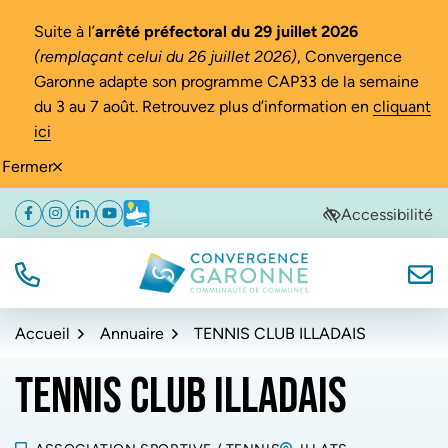
Gestion des traceurs
Suite à l’
arrêté préfectoral du 29 juillet 2026
(remplaçant celui du 26 juillet 2026)
, Convergence
Garonne adapte son programme CAP33 de la semaine
du 3 au 7 août. Retrouvez plus d’information en
cliquant
ici
Fermer
Aller
Aller
Aller
Accessibilité
Facebook
(ouverture dans un nouvel onglet)
Instagram
(ouverture dans un nouvel onglet)
Linkedin
(ouverture dans un nouvel onglet)
YouTube
(ouverture dans un nouvel onglet)
Météo
(ouverture dans un nouvel onglet)
à
au
au
la
contenu
pied
navigation
de
TÉL.
NOUS
Convergence Garonne
page
Accueil
Annuaire
TENNIS CLUB ILLADAIS
TENNIS CLUB ILLADAIS