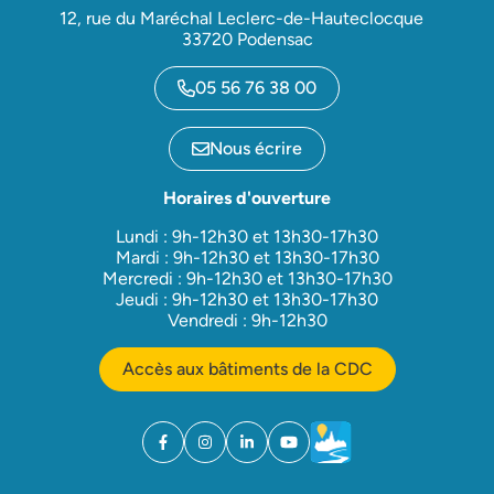
12, rue du Maréchal Leclerc-de-Hauteclocque
33720 Podensac
05 56 76 38 00
Nous écrire
Horaires d'ouverture
Lundi : 9h-12h30 et 13h30-17h30
Mardi : 9h-12h30 et 13h30-17h30
Mercredi : 9h-12h30 et 13h30-17h30
Jeudi : 9h-12h30 et 13h30-17h30
Vendredi : 9h-12h30
Accès aux bâtiments de la CDC
Facebook
(ouverture dans un nouvel onglet)
Instagram
(ouverture dans un nouvel onglet)
Linkedin
(ouverture dans un nouvel onglet)
YouTube
(ouverture dans un nouvel ong
Météo
(ouverture dans un nouv