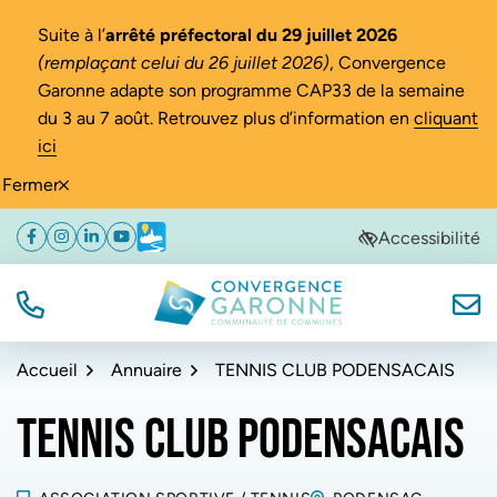
Gestion des traceurs
Suite à l’
arrêté préfectoral du 29 juillet 2026
(remplaçant celui du 26 juillet 2026)
, Convergence
Garonne adapte son programme CAP33 de la semaine
du 3 au 7 août. Retrouvez plus d’information en
cliquant
ici
Fermer
Aller
Aller
Aller
Accessibilité
Facebook
(ouverture dans un nouvel onglet)
Instagram
(ouverture dans un nouvel onglet)
Linkedin
(ouverture dans un nouvel onglet)
YouTube
(ouverture dans un nouvel onglet)
Météo
(ouverture dans un nouvel onglet)
à
au
au
la
contenu
pied
navigation
de
TÉL.
NOUS
Convergence Garonne
page
Accueil
Annuaire
TENNIS CLUB PODENSACAIS
TENNIS CLUB PODENSACAIS