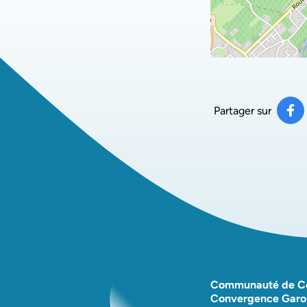
Partager sur
Pa
(ou
Communauté de 
Convergence Garo