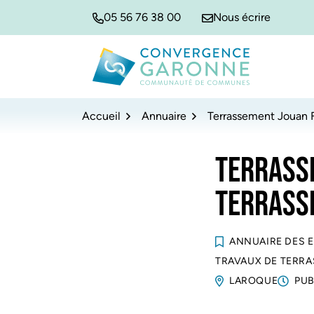
Gestion des traceurs
Aller
Aller
Aller
05 56 76 38 00
Nous écrire
à
au
au
la
contenu
pied
navigation
de
Convergence Garonne
page
Accueil
Annuaire
Terrassement Jouan F
TERRASSE
TERRASS
ANNUAIRE DES 
TRAVAUX DE TERR
LAROQUE
PUB