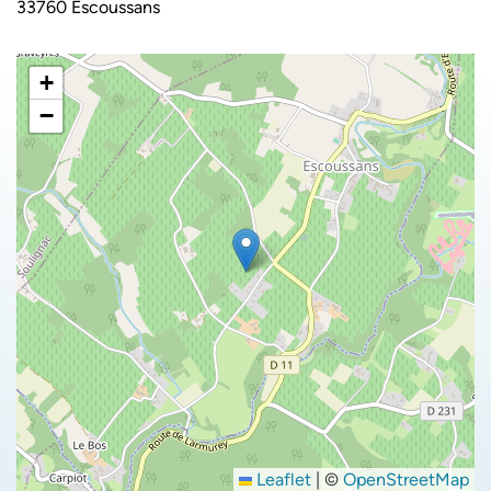
33760 Escoussans
+
−
Leaflet
|
©
OpenStreetMap