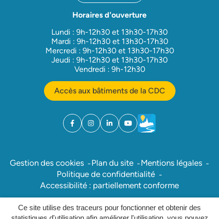
Horaires d'ouverture
Lundi : 9h-12h30 et 13h30-17h30
Mardi : 9h-12h30 et 13h30-17h30
Mercredi : 9h-12h30 et 13h30-17h30
Jeudi : 9h-12h30 et 13h30-17h30
Vendredi : 9h-12h30
Accès aux bâtiments de la CDC
Facebook
(ouverture dans un nouvel onglet)
Instagram
(ouverture dans un nouvel onglet)
Linkedin
(ouverture dans un nouvel onglet)
YouTube
(ouverture dans un nouvel ong
Météo
(ouverture dans un nouv
Gestion des cookies
Plan du site
Mentions légales
Politique de confidentialité
Accessibilité : partiellement conforme
Ce site utilise des traceurs pour fonctionner et obtenir des
Inovagora (ouverture dans un nou
Site réalisé par
statistiques d'utilisation afin améliorer l'utilisation, vous pouvez