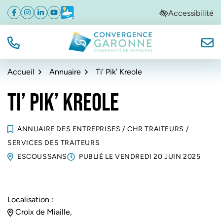
Gestion des traceurs
Aller
Aller
Aller
Accessibilité
Facebook
(ouverture dans un nouvel onglet)
Instagram
(ouverture dans un nouvel onglet)
Linkedin
(ouverture dans un nouvel onglet)
YouTube
(ouverture dans un nouvel onglet)
Météo
(ouverture dans un nouvel onglet)
à
au
au
la
contenu
pied
navigation
de
TÉL.
NOUS
Convergence Garonne
page
Accueil
Annuaire
Ti’ Pik’ Kreole
TI’ PIK’ KREOLE
ANNUAIRE DES ENTREPRISES
/
CHR TRAITEURS
/
SERVICES DES TRAITEURS
ESCOUSSANS
PUBLIÉ LE
VENDREDI 20 JUIN 2025
Localisation :
Croix de Miaille,