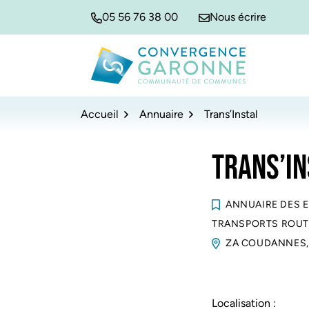
Gestion des traceurs
Aller
Aller
Aller
05 56 76 38 00
Nous écrire
à
au
au
la
contenu
pied
navigation
de
Convergence Garonne
page
Accueil
Annuaire
Trans’Instal
TRANS’IN
ANNUAIRE DES 
TRANSPORTS ROUTI
ZA COUDANNES,
Localisation :