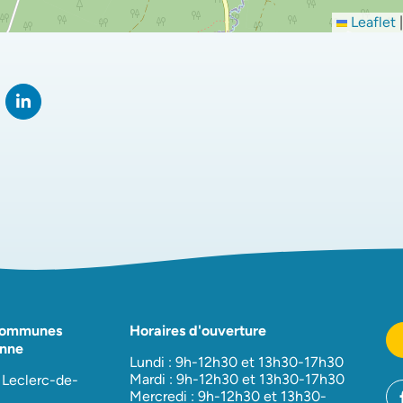
Leaflet
|
rtager sur Facebook
verture dans un nouvel onglet)
Partager sur LinkedIn
(ouverture dans un nouvel onglet)
Communes
Horaires d'ouverture
nne
Lundi : 9h-12h30 et 13h30-17h30
Mardi : 9h-12h30 et 13h30-17h30
 Leclerc-de-
Mercredi : 9h-12h30 et 13h30-