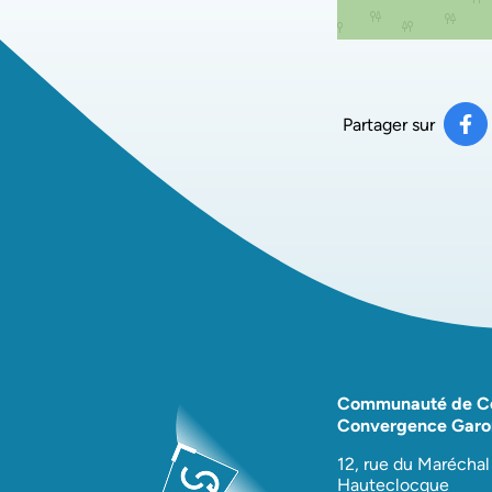
Partager sur
Pa
(ou
Communauté de 
Convergence Garo
12, rue du Maréchal
Hauteclocque