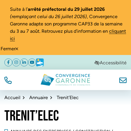
Gestion des traceurs
Suite à l’
arrêté préfectoral du 29 juillet 2026
(remplaçant celui du 26 juillet 2026)
, Convergence
Garonne adapte son programme CAP33 de la semaine
du 3 au 7 août. Retrouvez plus d’information en
cliquant
ici
Fermer
Aller
Aller
Aller
Accessibilité
Facebook
(ouverture dans un nouvel onglet)
Instagram
(ouverture dans un nouvel onglet)
Linkedin
(ouverture dans un nouvel onglet)
YouTube
(ouverture dans un nouvel onglet)
Météo
(ouverture dans un nouvel onglet)
à
au
au
la
contenu
pied
navigation
de
TÉL.
NOUS
Convergence Garonne
page
Accueil
Annuaire
Trenit’Elec
TRENIT’ELEC