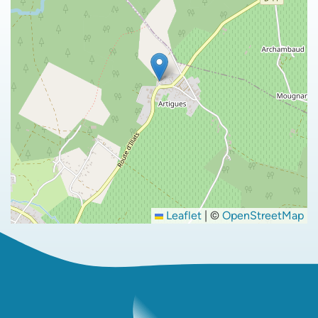
Leaflet
|
©
OpenStreetMap