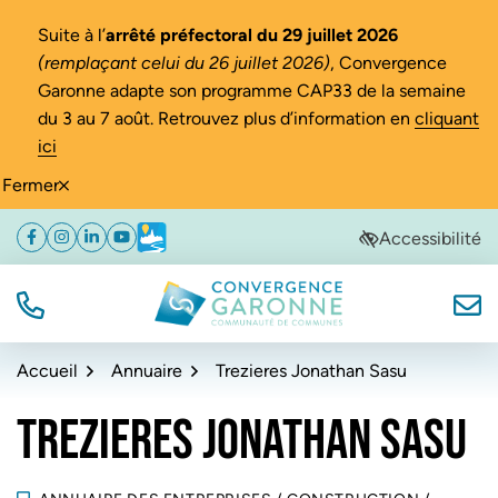
Gestion des traceurs
Suite à l’
arrêté préfectoral du 29 juillet 2026
(remplaçant celui du 26 juillet 2026)
, Convergence
Garonne adapte son programme CAP33 de la semaine
du 3 au 7 août. Retrouvez plus d’information en
cliquant
ici
Fermer
Aller
Aller
Aller
Accessibilité
Facebook
(ouverture dans un nouvel onglet)
Instagram
(ouverture dans un nouvel onglet)
Linkedin
(ouverture dans un nouvel onglet)
YouTube
(ouverture dans un nouvel onglet)
Météo
(ouverture dans un nouvel onglet)
à
au
au
la
contenu
pied
navigation
de
TÉL.
NOUS
Convergence Garonne
page
Accueil
Annuaire
Trezieres Jonathan Sasu
TREZIERES JONATHAN SASU