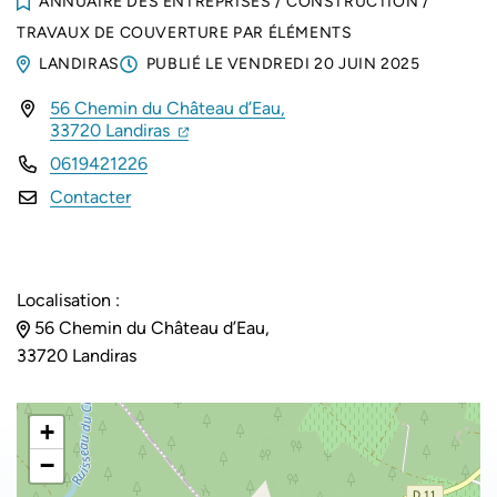
ANNUAIRE DES ENTREPRISES
/
CONSTRUCTION
/
TRAVAUX DE COUVERTURE PAR ÉLÉMENTS
LANDIRAS
PUBLIÉ LE
VENDREDI 20 JUIN 2025
56 Chemin du Château d’Eau,
INFOS UTILES
(ouverture dans un nouvel onglet)
(ouverture dans un nouvel onglet)
33720 Landiras
0619421226
Contacter
Localisation :
56 Chemin du Château d’Eau,
33720 Landiras
+
−