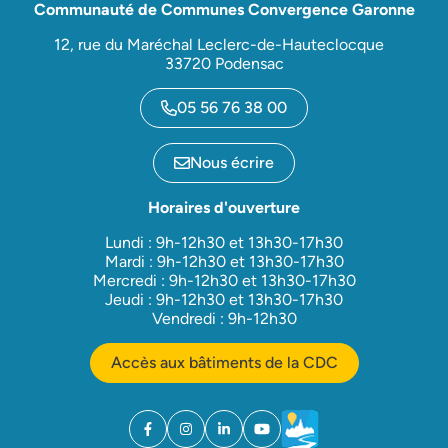
Communauté de Communes Convergence Garonne
12, rue du Maréchal Leclerc-de-Hauteclocque
33720 Podensac
05 56 76 38 00
Nous écrire
Horaires d'ouverture
Lundi : 9h-12h30 et 13h30-17h30
Mardi : 9h-12h30 et 13h30-17h30
Mercredi : 9h-12h30 et 13h30-17h30
Jeudi : 9h-12h30 et 13h30-17h30
Vendredi : 9h-12h30
Accès aux bâtiments de la CDC
Facebook
(ouverture dans un nouvel onglet)
Instagram
(ouverture dans un nouvel onglet)
Linkedin
(ouverture dans un nouvel onglet)
YouTube
(ouverture dans un nouvel ong
Météo
(ouverture dans un nouv