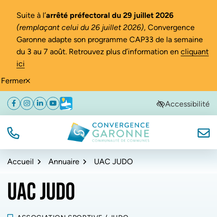
Gestion des traceurs
Suite à l’
arrêté préfectoral du 29 juillet 2026
(remplaçant celui du 26 juillet 2026)
, Convergence
Garonne adapte son programme CAP33 de la semaine
du 3 au 7 août. Retrouvez plus d’information en
cliquant
ici
Fermer
Aller
Aller
Aller
Accessibilité
Facebook
(ouverture dans un nouvel onglet)
Instagram
(ouverture dans un nouvel onglet)
Linkedin
(ouverture dans un nouvel onglet)
YouTube
(ouverture dans un nouvel onglet)
Météo
(ouverture dans un nouvel onglet)
à
au
au
la
contenu
pied
navigation
de
TÉL.
NOUS
Convergence Garonne
page
Accueil
Annuaire
UAC JUDO
UAC JUDO