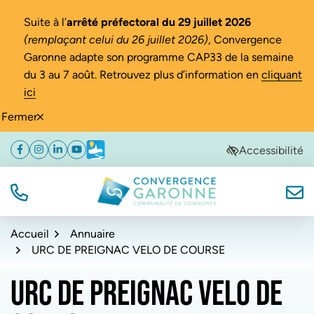
Gestion des traceurs
Suite à l’
arrêté préfectoral du 29 juillet 2026
(remplaçant celui du 26 juillet 2026)
, Convergence
Garonne adapte son programme CAP33 de la semaine
du 3 au 7 août. Retrouvez plus d’information en
cliquant
ici
Fermer
Aller
Aller
Aller
Accessibilité
Facebook
(ouverture dans un nouvel onglet)
Instagram
(ouverture dans un nouvel onglet)
Linkedin
(ouverture dans un nouvel onglet)
YouTube
(ouverture dans un nouvel onglet)
Météo
(ouverture dans un nouvel onglet)
à
au
au
la
contenu
pied
navigation
de
TÉL.
NOUS
Convergence Garonne
page
Accueil
Annuaire
URC DE PREIGNAC VELO DE COURSE
URC DE PREIGNAC VELO DE