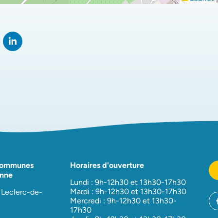
rtager sur Facebook
verture dans un nouvel onglet)
Partager sur LinkedIn
(ouverture dans un nouvel onglet)
Communes
Horaires d'ouverture
nne
Lundi : 9h-12h30 et 13h30-17h30
Mardi : 9h-12h30 et 13h30-17h30
 Leclerc-de-
Mercredi : 9h-12h30 et 13h30-
17h30