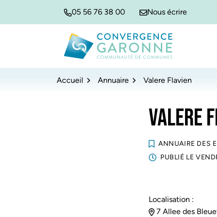
Gestion des traceurs
Aller
Aller
Aller
05 56 76 38 00
Nous écrire
à
au
au
la
contenu
pied
navigation
de
Convergence Garonne
page
Accueil
Annuaire
Valere Flavien
VALERE F
ANNUAIRE DES 
PUBLIÉ LE
VENDR
Localisation :
7 Allee des Bleue