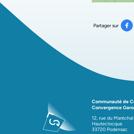
Partager sur
Pa
(ou
Communauté de 
Convergence Garo
12, rue du Maréchal
Hauteclocque
33720 Podensac