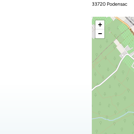
33720 Podensac
+
−