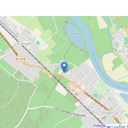
Leaflet
|