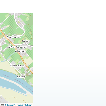
©
OpenStreetMap