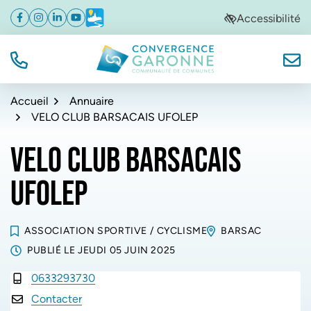
Gestion des traceurs
Aller
Aller
Aller
Accessibilité
Facebook
(ouverture dans un nouvel onglet)
Instagram
(ouverture dans un nouvel onglet)
Linkedin
(ouverture dans un nouvel onglet)
YouTube
(ouverture dans un nouvel onglet)
Météo
(ouverture dans un nouvel onglet)
à
au
au
la
contenu
pied
navigation
de
TÉL.
NOUS
Convergence Garonne
page
Accueil
Annuaire
VELO CLUB BARSACAIS UFOLEP
VELO CLUB BARSACAIS
UFOLEP
ASSOCIATION SPORTIVE
/
CYCLISME
BARSAC
PUBLIÉ LE
JEUDI 05 JUIN 2025
0633293730
INFOS UTILES
Contacter