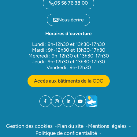
05 56 76 38 00
Nous écrire
Horaires d'ouverture
Lundi : 9h-12h30 et 13h30-17h30
Mardi : 9h-12h30 et 13h30-17h30
Mercredi : 9h-12h30 et 13h30-17h30
Jeudi : 9h-12h30 et 13h30-17h30
Vendredi : 9h-12h30
Accès aux bâtiments de la CDC
Facebook
(ouverture dans un nouvel onglet)
Instagram
(ouverture dans un nouvel onglet)
Linkedin
(ouverture dans un nouvel onglet)
YouTube
(ouverture dans un nouvel ong
Météo
(ouverture dans un nouv
Gestion des cookies
Plan du site
Mentions légales
Politique de confidentialité