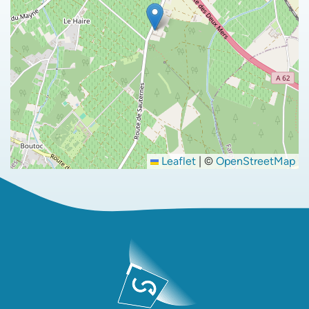
Leaflet
|
©
OpenStreetMap