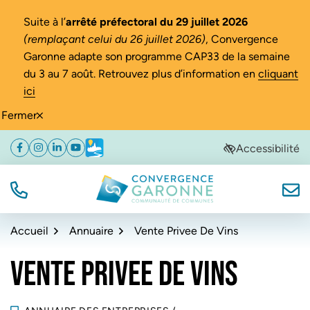
Gestion des traceurs
Suite à l’
arrêté préfectoral du 29 juillet 2026
(remplaçant celui du 26 juillet 2026)
, Convergence
Garonne adapte son programme CAP33 de la semaine
du 3 au 7 août. Retrouvez plus d’information en
cliquant
ici
Fermer
Aller
Aller
Aller
Accessibilité
Facebook
(ouverture dans un nouvel onglet)
Instagram
(ouverture dans un nouvel onglet)
Linkedin
(ouverture dans un nouvel onglet)
YouTube
(ouverture dans un nouvel onglet)
Météo
(ouverture dans un nouvel onglet)
à
au
au
la
contenu
pied
navigation
de
TÉL.
NOUS
Convergence Garonne
page
Accueil
Annuaire
Vente Privee De Vins
VENTE PRIVEE DE VINS