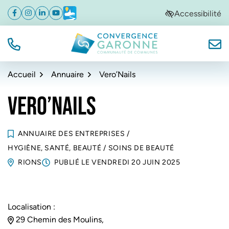
Gestion des traceurs
Aller
Aller
Aller
Accessibilité
Facebook
(ouverture dans un nouvel onglet)
Instagram
(ouverture dans un nouvel onglet)
Linkedin
(ouverture dans un nouvel onglet)
YouTube
(ouverture dans un nouvel onglet)
Météo
(ouverture dans un nouvel onglet)
à
au
au
la
contenu
pied
navigation
de
TÉL.
NOUS
Convergence Garonne
page
Accueil
Annuaire
Vero’Nails
VERO’NAILS
ANNUAIRE DES ENTREPRISES
/
HYGIÈNE, SANTÉ, BEAUTÉ
/
SOINS DE BEAUTÉ
RIONS
PUBLIÉ LE
VENDREDI 20 JUIN 2025
Localisation :
29 Chemin des Moulins,