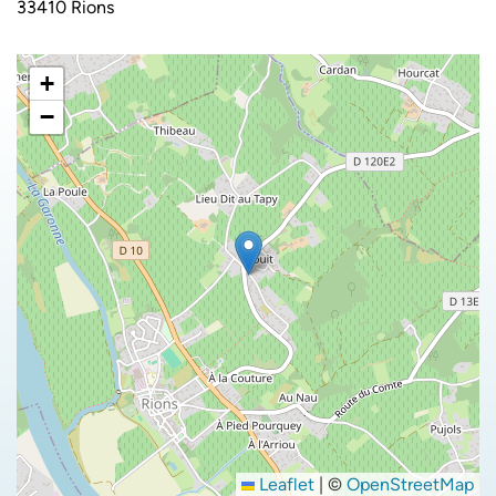
33410 Rions
+
−
Leaflet
|
©
OpenStreetMap