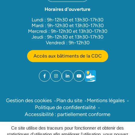
Horaires d'ouverture
Lundi : 9h-12h30 et 13h30-17h30
Mardi : 9h-12h30 et 13h30-17h30
Mercredi : 9h-12h30 et 13h30-17h30
Jeudi : 9h-12h30 et 13h30-17h30
Vendredi : 9h-12h30
Accès aux bâtiments de la CDC
Facebook
(ouverture dans un nouvel onglet)
Instagram
(ouverture dans un nouvel onglet)
Linkedin
(ouverture dans un nouvel onglet)
YouTube
(ouverture dans un nouvel ong
Météo
(ouverture dans un nouv
Gestion des cookies
Plan du site
Mentions légales
Politique de confidentialité
Accessibilité : partiellement conforme
Ce site utilise des traceurs pour fonctionner et obtenir des
Inovagora (ouverture dans un nou
Site réalisé par
statistiques d'utilisation afin améliorer l'utilisation, vous pouvez