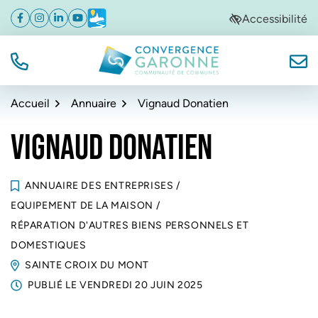
Gestion des traceurs
Aller
Aller
Aller
Accessibilité
Facebook
(ouverture dans un nouvel onglet)
Instagram
(ouverture dans un nouvel onglet)
Linkedin
(ouverture dans un nouvel onglet)
YouTube
(ouverture dans un nouvel onglet)
Météo
(ouverture dans un nouvel onglet)
à
au
au
la
contenu
pied
navigation
de
TÉL.
NOUS
Convergence Garonne
page
Accueil
Annuaire
Vignaud Donatien
VIGNAUD DONATIEN
ANNUAIRE DES ENTREPRISES
/
EQUIPEMENT DE LA MAISON
/
RÉPARATION D'AUTRES BIENS PERSONNELS ET
DOMESTIQUES
SAINTE CROIX DU MONT
PUBLIÉ LE
VENDREDI 20 JUIN 2025