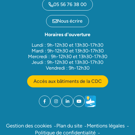
05 56 76 38 00
Nous écrire
Horaires d'ouverture
Lundi : 9h-12h30 et 13h30-17h30
Mardi : 9h-12h30 et 13h30-17h30
Mercredi : 9h-12h30 et 13h30-17h30
Jeudi : 9h-12h30 et 13h30-17h30
Vendredi : 9h-12h30
Accès aux bâtiments de la CDC
Facebook
(ouverture dans un nouvel onglet)
Instagram
(ouverture dans un nouvel onglet)
Linkedin
(ouverture dans un nouvel onglet)
YouTube
(ouverture dans un nouvel ong
Météo
(ouverture dans un nouv
Gestion des cookies
Plan du site
Mentions légales
Politique de confidentialité