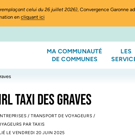
(remplaçant celui du 26 juillet 2026)
, Convergence Garonne a
rmation en
cliquant ici
MA COMMUNAUTÉ
LES
DE COMMUNES
SERVIC
Graves
IRL TAXI DES GRAVES
ENTREPRISES
/
TRANSPORT DE VOYAGEURS
/
YAGEURS PAR TAXIS
LIÉ LE
VENDREDI 20 JUIN 2025