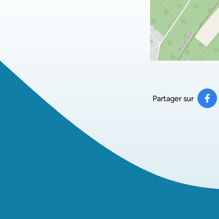
Partager sur
Pa
(ou