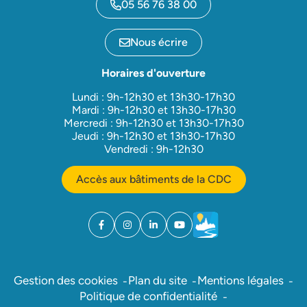
05 56 76 38 00
Nous écrire
Horaires d'ouverture
Lundi : 9h-12h30 et 13h30-17h30
Mardi : 9h-12h30 et 13h30-17h30
Mercredi : 9h-12h30 et 13h30-17h30
Jeudi : 9h-12h30 et 13h30-17h30
Vendredi : 9h-12h30
Accès aux bâtiments de la CDC
Facebook
(ouverture dans un nouvel onglet)
Instagram
(ouverture dans un nouvel onglet)
Linkedin
(ouverture dans un nouvel onglet)
YouTube
(ouverture dans un nouvel ong
Météo
(ouverture dans un nouv
Gestion des cookies
Plan du site
Mentions légales
Politique de confidentialité