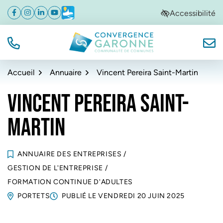
Gestion des traceurs
Aller
Aller
Aller
Accessibilité
Facebook
(ouverture dans un nouvel onglet)
Instagram
(ouverture dans un nouvel onglet)
Linkedin
(ouverture dans un nouvel onglet)
YouTube
(ouverture dans un nouvel onglet)
Météo
(ouverture dans un nouvel onglet)
à
au
au
la
contenu
pied
navigation
de
TÉL.
NOUS
Convergence Garonne
page
Accueil
Annuaire
Vincent Pereira Saint-Martin
VINCENT PEREIRA SAINT-
MARTIN
ANNUAIRE DES ENTREPRISES
/
GESTION DE L'ENTREPRISE
/
FORMATION CONTINUE D'ADULTES
PORTETS
PUBLIÉ LE
VENDREDI 20 JUIN 2025