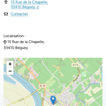
15 Rue de la Chapelle,
INFOS UTILES
(ouverture dans un nouvel onglet)
(ouverture dans un nouvel onglet)
33410 Béguey
Contacter
Localisation :
15 Rue de la Chapelle,
33410 Béguey
+
−