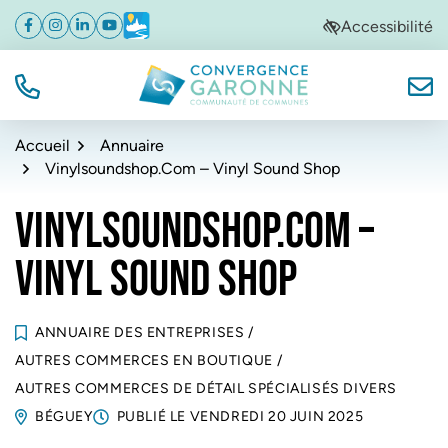
Gestion des traceurs
Aller
Aller
Aller
Accessibilité
Facebook
(ouverture dans un nouvel onglet)
Instagram
(ouverture dans un nouvel onglet)
Linkedin
(ouverture dans un nouvel onglet)
YouTube
(ouverture dans un nouvel onglet)
Météo
(ouverture dans un nouvel onglet)
à
au
au
la
contenu
pied
navigation
de
TÉL.
NOUS
Convergence Garonne
page
Accueil
Annuaire
Vinylsoundshop.Com – Vinyl Sound Shop
VINYLSOUNDSHOP.COM –
VINYL SOUND SHOP
ANNUAIRE DES ENTREPRISES
/
AUTRES COMMERCES EN BOUTIQUE
/
AUTRES COMMERCES DE DÉTAIL SPÉCIALISÉS DIVERS
BÉGUEY
PUBLIÉ LE
VENDREDI 20 JUIN 2025