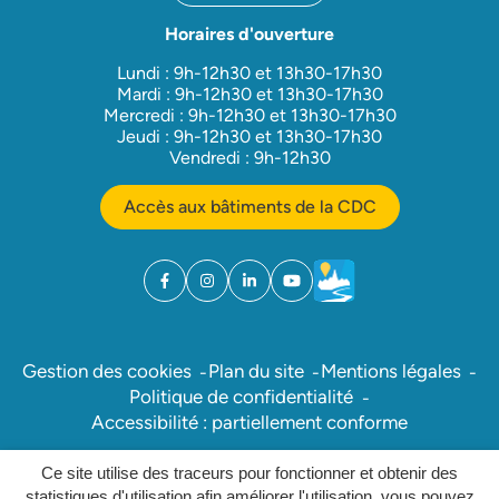
Horaires d'ouverture
Lundi : 9h-12h30 et 13h30-17h30
Mardi : 9h-12h30 et 13h30-17h30
Mercredi : 9h-12h30 et 13h30-17h30
Jeudi : 9h-12h30 et 13h30-17h30
Vendredi : 9h-12h30
Accès aux bâtiments de la CDC
Facebook
(ouverture dans un nouvel onglet)
Instagram
(ouverture dans un nouvel onglet)
Linkedin
(ouverture dans un nouvel onglet)
YouTube
(ouverture dans un nouvel ong
Météo
(ouverture dans un nouv
Gestion des cookies
Plan du site
Mentions légales
Politique de confidentialité
Accessibilité : partiellement conforme
Ce site utilise des traceurs pour fonctionner et obtenir des
Inovagora (ouverture dans un nou
Site réalisé par
statistiques d'utilisation afin améliorer l'utilisation, vous pouvez