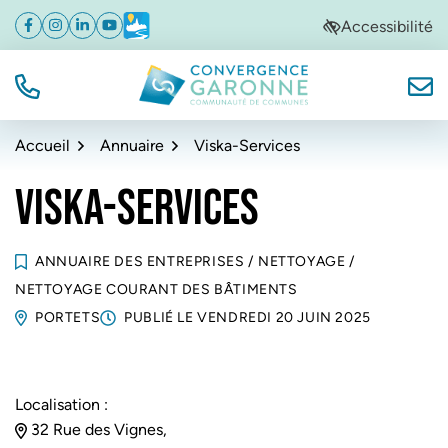
Gestion des traceurs
Aller
Aller
Aller
Accessibilité
Facebook
(ouverture dans un nouvel onglet)
Instagram
(ouverture dans un nouvel onglet)
Linkedin
(ouverture dans un nouvel onglet)
YouTube
(ouverture dans un nouvel onglet)
Météo
(ouverture dans un nouvel onglet)
à
au
au
la
contenu
pied
navigation
de
TÉL.
NOUS
Convergence Garonne
page
Accueil
Annuaire
Viska-Services
VISKA-SERVICES
ANNUAIRE DES ENTREPRISES
/
NETTOYAGE
/
NETTOYAGE COURANT DES BÂTIMENTS
PORTETS
PUBLIÉ LE
VENDREDI 20 JUIN 2025
Localisation :
32 Rue des Vignes,