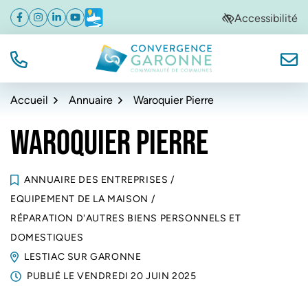
Gestion des traceurs
Aller
Aller
Aller
Accessibilité
Facebook
(ouverture dans un nouvel onglet)
Instagram
(ouverture dans un nouvel onglet)
Linkedin
(ouverture dans un nouvel onglet)
YouTube
(ouverture dans un nouvel onglet)
Météo
(ouverture dans un nouvel onglet)
à
au
au
la
contenu
pied
navigation
de
TÉL.
NOUS
Convergence Garonne
page
Accueil
Annuaire
Waroquier Pierre
WAROQUIER PIERRE
ANNUAIRE DES ENTREPRISES
/
EQUIPEMENT DE LA MAISON
/
RÉPARATION D'AUTRES BIENS PERSONNELS ET
DOMESTIQUES
LESTIAC SUR GARONNE
PUBLIÉ LE
VENDREDI 20 JUIN 2025