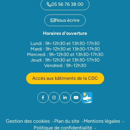
05 56 76 38 00
Nous écrire
Horaires d'ouverture
Lundi : 9h-12h30 et 13h30-17h30
Mardi : 9h-12h30 et 13h30-17h30
Mercredi : 9h-12h30 et 13h30-17h30
Jeudi : 9h-12h30 et 13h30-17h30
Vendredi : 9h-12h30
Accès aux bâtiments de la CDC
Facebook
(ouverture dans un nouvel onglet)
Instagram
(ouverture dans un nouvel onglet)
Linkedin
(ouverture dans un nouvel onglet)
YouTube
(ouverture dans un nouvel ong
Météo
(ouverture dans un nouv
Gestion des cookies
Plan du site
Mentions légales
Politique de confidentialité