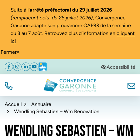
Gestion des traceurs
Suite à l’
arrêté préfectoral du 29 juillet 2026
(remplaçant celui du 26 juillet 2026)
, Convergence
Garonne adapte son programme CAP33 de la semaine
du 3 au 7 août. Retrouvez plus d’information en
cliquant
ici
Fermer
Aller
Aller
Aller
Accessibilité
Facebook
(ouverture dans un nouvel onglet)
Instagram
(ouverture dans un nouvel onglet)
Linkedin
(ouverture dans un nouvel onglet)
YouTube
(ouverture dans un nouvel onglet)
Météo
(ouverture dans un nouvel onglet)
à
au
au
la
contenu
pied
navigation
de
TÉL.
NOUS
Convergence Garonne
page
Accueil
Annuaire
Wendling Sebastien – Wm Renovation
WENDLING SEBASTIEN – WM