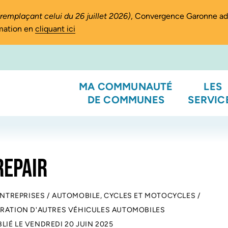
(remplaçant celui du 26 juillet 2026)
, Convergence Garonne a
rmation en
cliquant ici
MA COMMUNAUTÉ
LES
DE COMMUNES
SERVIC
REPAIR
ENTREPRISES
/
AUTOMOBILE, CYCLES ET MOTOCYCLES
/
ARATION D'AUTRES VÉHICULES AUTOMOBILES
BLIÉ LE
VENDREDI 20 JUIN 2025