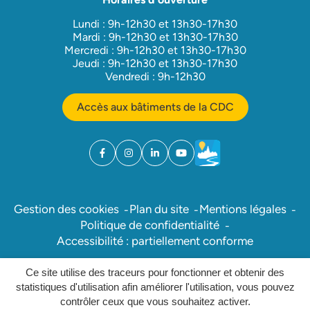
Lundi : 9h-12h30 et 13h30-17h30
Mardi : 9h-12h30 et 13h30-17h30
Mercredi : 9h-12h30 et 13h30-17h30
Jeudi : 9h-12h30 et 13h30-17h30
Vendredi : 9h-12h30
Accès aux bâtiments de la CDC
Facebook
(ouverture dans un nouvel onglet)
Instagram
(ouverture dans un nouvel onglet)
Linkedin
(ouverture dans un nouvel onglet)
YouTube
(ouverture dans un nouvel ong
Météo
(ouverture dans un nouv
Gestion des cookies
Plan du site
Mentions légales
Politique de confidentialité
Accessibilité : partiellement conforme
Ce site utilise des traceurs pour fonctionner et obtenir des
Inovagora (ouverture dans un nou
Site réalisé par
statistiques d'utilisation afin améliorer l'utilisation, vous pouvez
contrôler ceux que vous souhaitez activer.