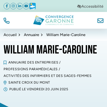
Gestion des traceurs
Aller
Aller
Aller
Accessibilité
Facebook
(ouverture dans un nouvel onglet)
Instagram
(ouverture dans un nouvel onglet)
Linkedin
(ouverture dans un nouvel onglet)
YouTube
(ouverture dans un nouvel onglet)
Météo
(ouverture dans un nouvel onglet)
à
au
au
la
contenu
pied
navigation
de
TÉL.
NOUS
Convergence Garonne
page
Accueil
Annuaire
William Marie-Caroline
WILLIAM MARIE-CAROLINE
ANNUAIRE DES ENTREPRISES
/
PROFESSIONS PARAMÉDICALES
/
ACTIVITÉS DES INFIRMIERS ET DES SAGES-FEMMES
SAINTE CROIX DU MONT
PUBLIÉ LE
VENDREDI 20 JUIN 2025