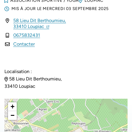
ASSOCIATION SPORTIVE
/
YOGA
LOUPIAC
MIS À JOUR LE
MERCREDI 03 SEPTEMBRE 2025
58 Lieu Dit Berthoumieu,
INFOS UTILES
(ouverture dans un nouvel onglet)
(ouverture dans un nouvel onglet)
33410 Loupiac
0675832431
Contacter
Localisation :
58 Lieu Dit Berthoumieu,
33410 Loupiac
+
−