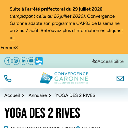
Gestion des traceurs
Suite à l’
arrêté préfectoral du 29 juillet 2026
(remplaçant celui du 26 juillet 2026)
, Convergence
Garonne adapte son programme CAP33 de la semaine
du 3 au 7 août. Retrouvez plus d’information en
cliquant
ici
Fermer
Aller
Aller
Aller
Accessibilité
Facebook
(ouverture dans un nouvel onglet)
Instagram
(ouverture dans un nouvel onglet)
Linkedin
(ouverture dans un nouvel onglet)
YouTube
(ouverture dans un nouvel onglet)
Météo
(ouverture dans un nouvel onglet)
à
au
au
la
contenu
pied
navigation
de
TÉL.
NOUS
Convergence Garonne
page
Accueil
Annuaire
YOGA DES 2 RIVES
YOGA DES 2 RIVES