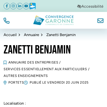
Gestion des traceurs
Aller
Aller
Aller
Accessibilité
Facebook
(ouverture dans un nouvel onglet)
Instagram
(ouverture dans un nouvel onglet)
Linkedin
(ouverture dans un nouvel onglet)
YouTube
(ouverture dans un nouvel onglet)
Météo
(ouverture dans un nouvel onglet)
à
au
au
la
contenu
pied
navigation
de
TÉL.
NOUS
Convergence Garonne
page
Accueil
Annuaire
Zanetti Benjamin
ZANETTI BENJAMIN
ANNUAIRE DES ENTREPRISES
/
SERVICES ESSENTIELLEMENT AUX PARTICULIERS
/
AUTRES ENSEIGNEMENTS
PORTETS
PUBLIÉ LE
VENDREDI 20 JUIN 2025
Localisation :