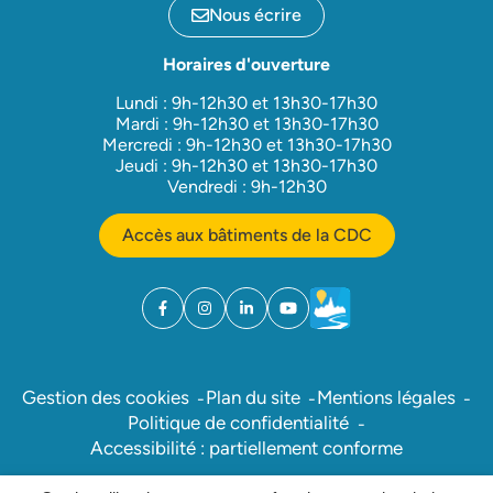
Nous écrire
Horaires d'ouverture
Lundi : 9h-12h30 et 13h30-17h30
Mardi : 9h-12h30 et 13h30-17h30
Mercredi : 9h-12h30 et 13h30-17h30
Jeudi : 9h-12h30 et 13h30-17h30
Vendredi : 9h-12h30
Accès aux bâtiments de la CDC
Facebook
(ouverture dans un nouvel onglet)
Instagram
(ouverture dans un nouvel onglet)
Linkedin
(ouverture dans un nouvel onglet)
YouTube
(ouverture dans un nouvel ong
Météo
(ouverture dans un nouv
Gestion des cookies
Plan du site
Mentions légales
Politique de confidentialité
Accessibilité : partiellement conforme