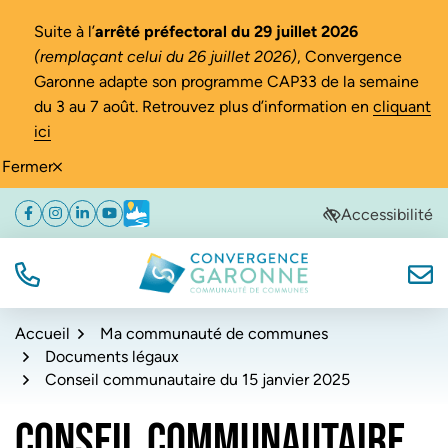
Gestion des traceurs
Suite à l’
arrêté préfectoral du 29 juillet 2026
(remplaçant celui du 26 juillet 2026)
, Convergence
Garonne adapte son programme CAP33 de la semaine
du 3 au 7 août. Retrouvez plus d’information en
cliquant
ici
Fermer
Aller
Aller
Aller
Accessibilité
Facebook
(ouverture dans un nouvel onglet)
Instagram
(ouverture dans un nouvel onglet)
Linkedin
(ouverture dans un nouvel onglet)
YouTube
(ouverture dans un nouvel onglet)
Météo
(ouverture dans un nouvel onglet)
à
au
au
la
contenu
pied
navigation
de
TÉL.
NOUS
Convergence Garonne
page
Accueil
Ma communauté de communes
Documents légaux
Conseil communautaire du 15 janvier 2025
CONSEIL COMMUNAUTAIRE