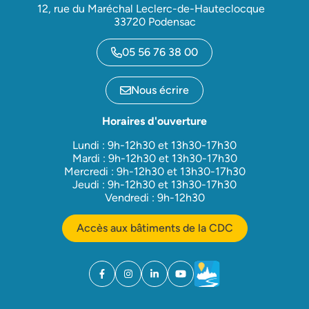
12, rue du Maréchal Leclerc-de-Hauteclocque
33720 Podensac
05 56 76 38 00
Nous écrire
Horaires d'ouverture
Lundi : 9h-12h30 et 13h30-17h30
Mardi : 9h-12h30 et 13h30-17h30
Mercredi : 9h-12h30 et 13h30-17h30
Jeudi : 9h-12h30 et 13h30-17h30
Vendredi : 9h-12h30
Accès aux bâtiments de la CDC
Facebook
(ouverture dans un nouvel onglet)
Instagram
(ouverture dans un nouvel onglet)
Linkedin
(ouverture dans un nouvel onglet)
YouTube
(ouverture dans un nouvel ong
Météo
(ouverture dans un nouv