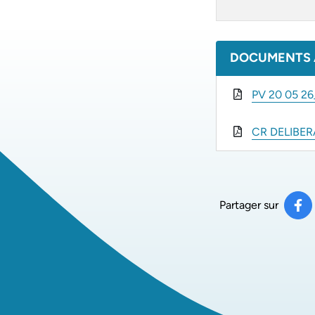
DOCUMENTS 
PV 20 05 26
CR DELIBER
Partager sur
Pa
(ou