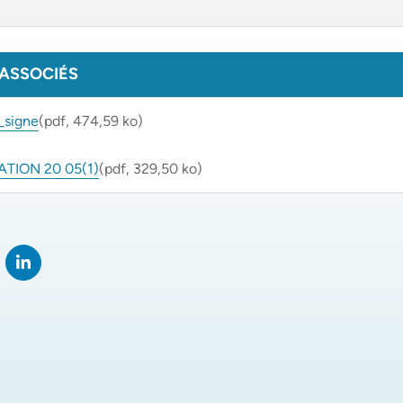
ASSOCIÉS
_signe
(pdf, 474,59 ko)
ATION 20 05(1)
(pdf, 329,50 ko)
rtager sur Facebook
verture dans un nouvel onglet)
Partager sur LinkedIn
(ouverture dans un nouvel onglet)