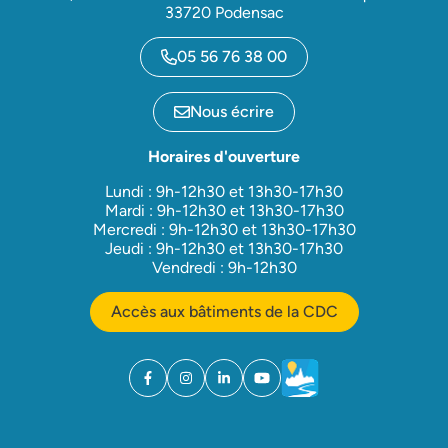
33720 Podensac
05 56 76 38 00
Nous écrire
Horaires d'ouverture
Lundi : 9h-12h30 et 13h30-17h30
Mardi : 9h-12h30 et 13h30-17h30
Mercredi : 9h-12h30 et 13h30-17h30
Jeudi : 9h-12h30 et 13h30-17h30
Vendredi : 9h-12h30
Accès aux bâtiments de la CDC
Facebook
(ouverture dans un nouvel onglet)
Instagram
(ouverture dans un nouvel onglet)
Linkedin
(ouverture dans un nouvel onglet)
YouTube
(ouverture dans un nouvel ong
Météo
(ouverture dans un nouv