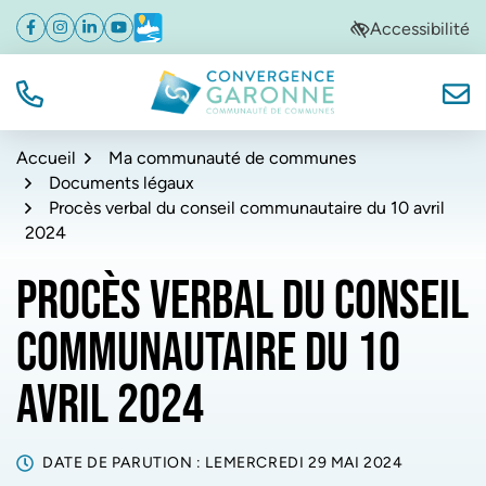
Gestion des traceurs
Aller
Aller
Aller
Accessibilité
Facebook
(ouverture dans un nouvel onglet)
Instagram
(ouverture dans un nouvel onglet)
Linkedin
(ouverture dans un nouvel onglet)
YouTube
(ouverture dans un nouvel onglet)
Météo
(ouverture dans un nouvel onglet)
à
au
au
la
contenu
pied
navigation
de
TÉL.
NOUS
Convergence Garonne
page
Accueil
Ma communauté de communes
Documents légaux
Procès verbal du conseil communautaire du 10 avril
2024
PROCÈS VERBAL DU CONSEIL
COMMUNAUTAIRE DU 10
AVRIL 2024
DATE DE PARUTION : LE
MERCREDI 29 MAI 2024