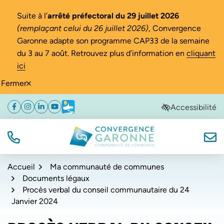
Gestion des traceurs
Suite à l’
arrêté préfectoral du 29 juillet 2026
(remplaçant celui du 26 juillet 2026)
, Convergence
Garonne adapte son programme CAP33 de la semaine
du 3 au 7 août. Retrouvez plus d’information en
cliquant
ici
Fermer
Aller
Aller
Aller
Accessibilité
Facebook
(ouverture dans un nouvel onglet)
Instagram
(ouverture dans un nouvel onglet)
Linkedin
(ouverture dans un nouvel onglet)
YouTube
(ouverture dans un nouvel onglet)
Météo
(ouverture dans un nouvel onglet)
à
au
au
la
contenu
pied
navigation
de
TÉL.
NOUS
Convergence Garonne
page
Accueil
Ma communauté de communes
Documents légaux
Procès verbal du conseil communautaire du 24
Janvier 2024