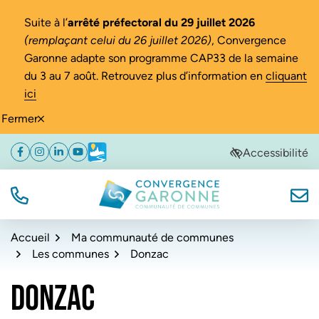
Gestion des traceurs
Suite à l’
arrêté préfectoral du 29 juillet 2026
(remplaçant celui du 26 juillet 2026)
, Convergence
Garonne adapte son programme CAP33 de la semaine
du 3 au 7 août. Retrouvez plus d’information en
cliquant
ici
Fermer
Aller
Aller
Aller
Accessibilité
Facebook
(ouverture dans un nouvel onglet)
Instagram
(ouverture dans un nouvel onglet)
Linkedin
(ouverture dans un nouvel onglet)
YouTube
(ouverture dans un nouvel onglet)
Météo
(ouverture dans un nouvel onglet)
à
au
au
la
contenu
pied
navigation
de
TÉL.
NOUS
Convergence Garonne
page
Accueil
Ma communauté de communes
Les communes
Donzac
DONZAC