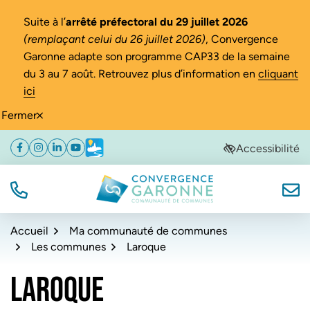
Gestion des traceurs
Suite à l’
arrêté préfectoral du 29 juillet 2026
(remplaçant celui du 26 juillet 2026)
, Convergence
Garonne adapte son programme CAP33 de la semaine
du 3 au 7 août. Retrouvez plus d’information en
cliquant
ici
Fermer
Aller
Aller
Aller
Accessibilité
Facebook
(ouverture dans un nouvel onglet)
Instagram
(ouverture dans un nouvel onglet)
Linkedin
(ouverture dans un nouvel onglet)
YouTube
(ouverture dans un nouvel onglet)
Météo
(ouverture dans un nouvel onglet)
à
au
au
la
contenu
pied
navigation
de
TÉL.
NOUS
Convergence Garonne
page
Accueil
Ma communauté de communes
Les communes
Laroque
LAROQUE