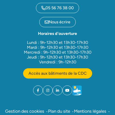
05 56 76 38 00
Nous écrire
Horaires d'ouverture
Lundi : 9h-12h30 et 13h30-17h30
Mardi : 9h-12h30 et 13h30-17h30
Mercredi : 9h-12h30 et 13h30-17h30
Jeudi : 9h-12h30 et 13h30-17h30
Vendredi : 9h-12h30
Accès aux bâtiments de la CDC
Facebook
(ouverture dans un nouvel onglet)
Instagram
(ouverture dans un nouvel onglet)
Linkedin
(ouverture dans un nouvel onglet)
YouTube
(ouverture dans un nouvel ong
Météo
(ouverture dans un nouv
Gestion des cookies
Plan du site
Mentions légales