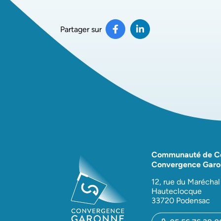
Partager sur
Partager sur Facebook
(ouverture dans un nouvel 
Partager sur LinkedI
(ouverture dans un n
Communauté de 
Convergence Garo
12, rue du Maréchal
Hauteclocque
33720 Podensac