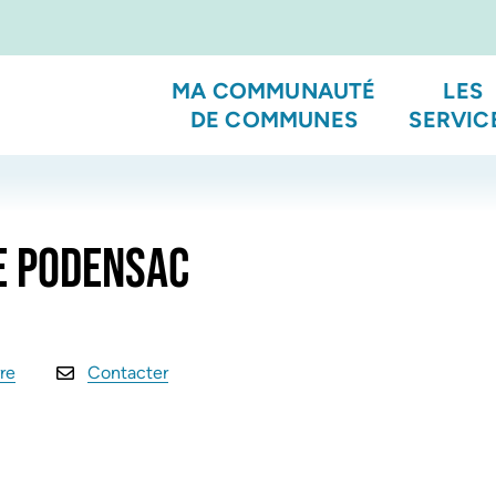
MA COMMUNAUTÉ
LES
DE COMMUNES
SERVIC
DE PODENSAC
re
Contacter
l onglet)
vel onglet)