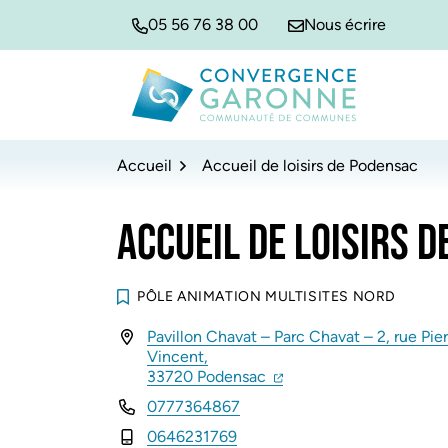
Gestion des traceurs
Aller
Aller
Aller
05 56 76 38 00
Nous écrire
à
au
au
la
contenu
pied
navigation
de
Convergence Garonne
page
Accueil
Accueil de loisirs de Podensac
ACCUEIL DE LOISIRS 
PÔLE ANIMATION MULTISITES NORD
Pavillon Chavat – Parc Chavat – 2, rue Pier
INFOS UTILES
Vincent,
(ouverture dans un nouve
(ouverture dans un nou
33720 Podensac
0777364867
0646231769