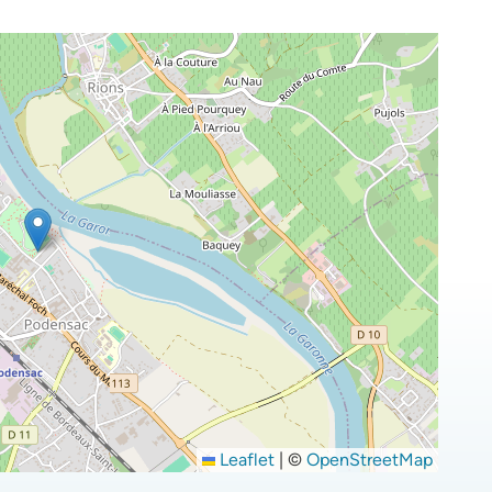
Leaflet
|
©
OpenStreetMap