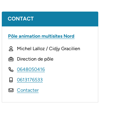
Informations complémentaires
CONTACT
Pôle animation multisites Nord
Michel Lalloz / Cidjy Gracilien
Direction de pôle
0648050416
0613176533
Contacter