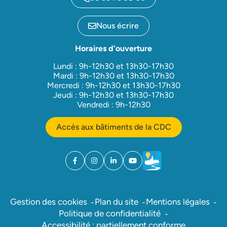
Nous écrire
Horaires d'ouverture
Lundi : 9h-12h30 et 13h30-17h30
Mardi : 9h-12h30 et 13h30-17h30
Mercredi : 9h-12h30 et 13h30-17h30
Jeudi : 9h-12h30 et 13h30-17h30
Vendredi : 9h-12h30
Accès aux bâtiments de la CDC
Facebook
(ouverture dans un nouvel onglet)
Instagram
(ouverture dans un nouvel onglet)
Linkedin
(ouverture dans un nouvel onglet)
YouTube
(ouverture dans un nouvel ong
Météo
(ouverture dans un nouv
Gestion des cookies
Plan du site
Mentions légales
Politique de confidentialité
Accessibilité : partiellement conforme