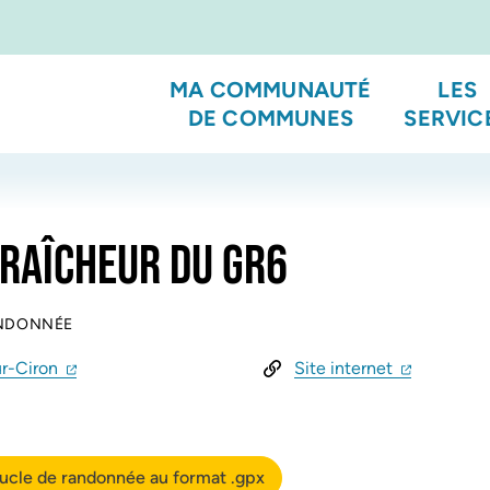
MA COMMUNAUTÉ
LES
DE COMMUNES
SERVIC
RAÎCHEUR DU GR6
ANDONNÉE
(ouverture dans un nouvel onglet)
(ouverture dans un nouvel onglet)
(ouverture 
(ouvertur
ur-Ciron
Site internet
oucle de randonnée au format .gpx