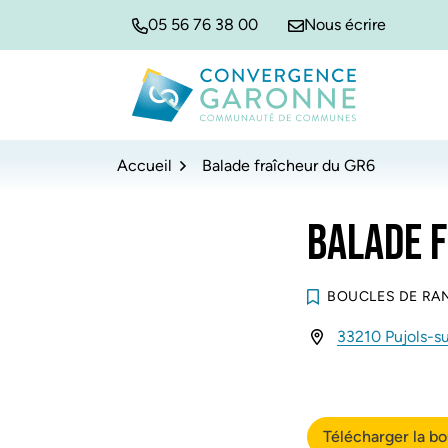
Gestion des traceurs
Aller
Aller
Aller
05 56 76 38 00
Nous écrire
à
au
au
la
contenu
pied
navigation
de
Convergence Garonne
page
Accueil
Balade fraîcheur du GR6
BALADE F
BOUCLES DE R
33210 Pujols-s
INFOS UTILES
Télécharger la b