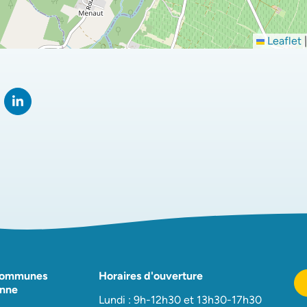
Leaflet
|
rtager sur Facebook
verture dans un nouvel onglet)
Partager sur LinkedIn
(ouverture dans un nouvel onglet)
Communes
Horaires d'ouverture
nne
Lundi : 9h-12h30 et 13h30-17h30