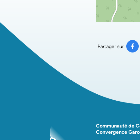
Partager sur
Pa
(ou
Communauté de 
Convergence Garo