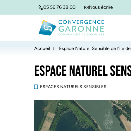
Gestion des traceurs
Aller
Aller
Aller
05 56 76 38 00
Nous écrire
à
au
au
la
contenu
pied
navigation
de
Convergence Garonne
page
Accueil
Espace Naturel Sensible de l’île 
ESPACE NATUREL SENS
ESPACES NATURELS SENSIBLES