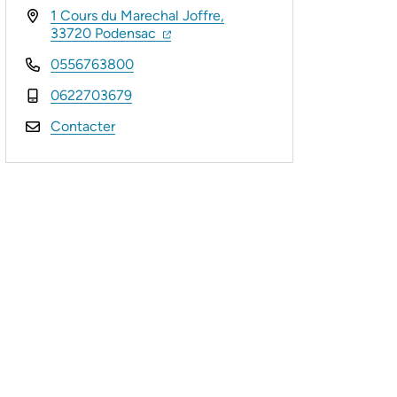
1 Cours du Marechal Joffre,
(ouverture dans un nouvel onglet)
(ouverture dans un nouvel onglet)
33720 Podensac
0556763800
0622703679
Contacter