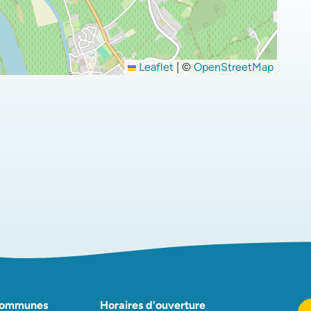
Leaflet
|
©
OpenStreetMap
onglet)
n
ouvel onglet)
Communes
Horaires d'ouverture