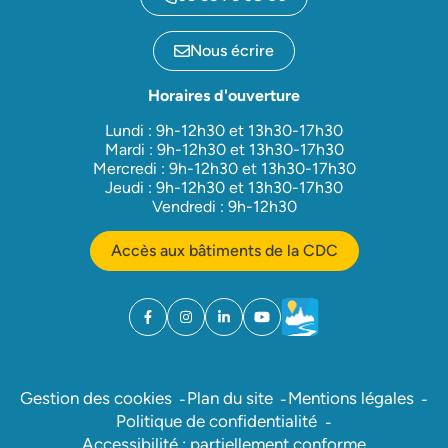
Nous écrire
Horaires d'ouverture
Lundi : 9h-12h30 et 13h30-17h30
Mardi : 9h-12h30 et 13h30-17h30
Mercredi : 9h-12h30 et 13h30-17h30
Jeudi : 9h-12h30 et 13h30-17h30
Vendredi : 9h-12h30
Accès aux bâtiments de la CDC
Facebook
(ouverture dans un nouvel onglet)
Instagram
(ouverture dans un nouvel onglet)
Linkedin
(ouverture dans un nouvel onglet)
YouTube
(ouverture dans un nouvel ong
Météo
(ouverture dans un nouv
Gestion des cookies
Plan du site
Mentions légales
Politique de confidentialité
Accessibilité : partiellement conforme