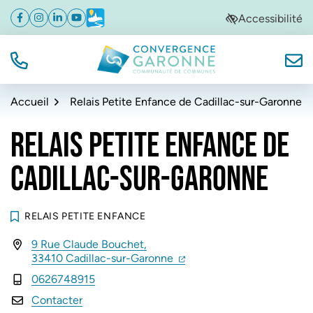
Gestion des traceurs
Aller
Aller
Aller
Accessibilité
Facebook
(ouverture dans un nouvel onglet)
Instagram
(ouverture dans un nouvel onglet)
Linkedin
(ouverture dans un nouvel onglet)
YouTube
(ouverture dans un nouvel onglet)
Météo
(ouverture dans un nouvel onglet)
à
au
au
la
contenu
pied
navigation
de
TÉL.
NOUS
Convergence Garonne
page
Accueil
Relais Petite Enfance de Cadillac-sur-Garonne
RELAIS PETITE ENFANCE DE
CADILLAC-SUR-GARONNE
RELAIS PETITE ENFANCE
9 Rue Claude Bouchet,
INFOS UTILES
(ouverture dans un nouvel 
(ouverture dans un nouvel
33410 Cadillac-sur-Garonne
0626748915
Contacter