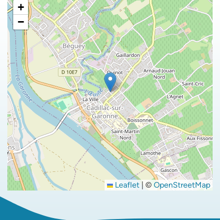
+
−
Leaflet
|
©
OpenStreetMap