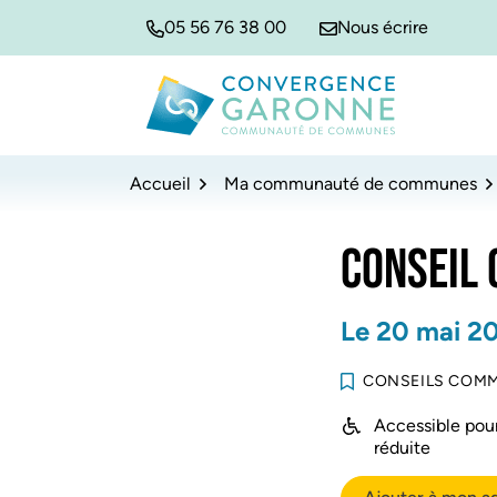
Gestion des traceurs
Aller
Aller
Aller
05 56 76 38 00
Nous écrire
à
au
au
la
contenu
pied
navigation
de
Convergence Garonne
page
Accueil
Ma communauté de communes
CONSEIL
Le
20
mai
2
CONSEILS COM
Accessible pour
réduite