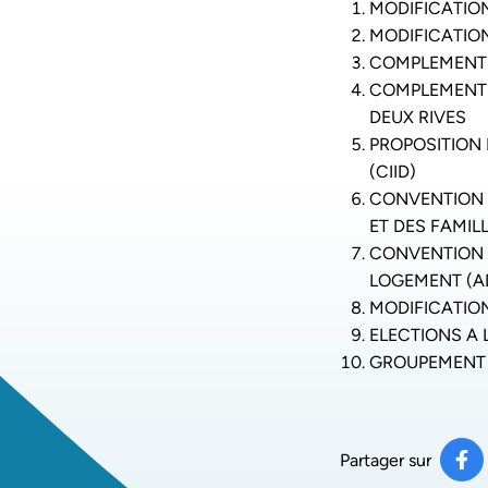
MODIFICATIO
MODIFICATIO
COMPLEMENT 
COMPLEMENT D
DEUX RIVES
PROPOSITION
(CIID)
CONVENTION 
ET DES FAMILL
CONVENTION 
LOGEMENT (AD
MODIFICATION
ELECTIONS A 
GROUPEMENT 
Partager sur
Pa
(ou