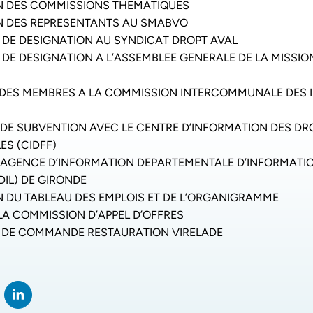
N DES COMMISSIONS THEMATIQUES
N DES REPRESENTANTS AU SMABVO
DE DESIGNATION AU SYNDICAT DROPT AVAL
E DESIGNATION A L’ASSEMBLEE GENERALE DE LA MISSIO
 DES MEMBRES A LA COMMISSION INTERCOMMUNALE DES 
DE SUBVENTION AVEC LE CENTRE D’INFORMATION DES DR
ES (CIDFF)
AGENCE D’INFORMATION DEPARTEMENTALE D’INFORMATIO
IL) DE GIRONDE
 DU TABLEAU DES EMPLOIS ET DE L’ORGANIGRAMME
LA COMMISSION D’APPEL D’OFFRES
DE COMMANDE RESTAURATION VIRELADE
rtager sur Facebook
verture dans un nouvel onglet)
Partager sur LinkedIn
(ouverture dans un nouvel onglet)