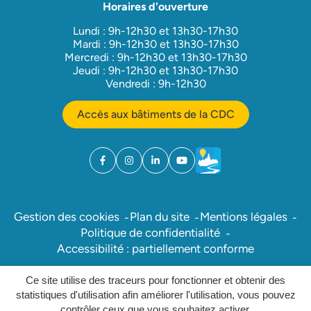
Horaires d'ouverture
Lundi : 9h-12h30 et 13h30-17h30
Mardi : 9h-12h30 et 13h30-17h30
Mercredi : 9h-12h30 et 13h30-17h30
Jeudi : 9h-12h30 et 13h30-17h30
Vendredi : 9h-12h30
Accès aux bâtiments de la CDC
Facebook
(ouverture dans un nouvel onglet)
Instagram
(ouverture dans un nouvel onglet)
Linkedin
(ouverture dans un nouvel onglet)
YouTube
(ouverture dans un nouvel ong
Météo
(ouverture dans un nouv
Gestion des cookies
Plan du site
Mentions légales
Politique de confidentialité
Accessibilité : partiellement conforme
Ce site utilise des traceurs pour fonctionner et obtenir des
Inovagora (ouverture dans un nou
Site réalisé par
statistiques d'utilisation afin améliorer l'utilisation, vous pouvez
contrôler ceux que vous souhaitez activer.