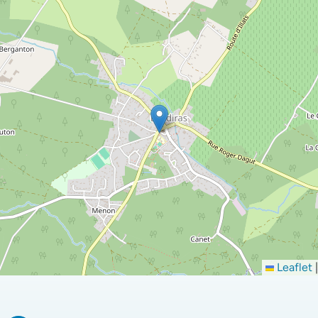
Leaflet
|