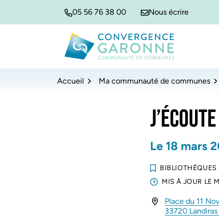
Gestion des traceurs
Aller
Aller
Aller
05 56 76 38 00
Nous écrire
à
au
au
la
contenu
pied
navigation
de
Convergence Garonne
page
Accueil
Ma communauté de communes
J’ÉCOUTE
Le
18
mars
2
BIBLIOTHÈQUES
MIS À JOUR LE
M
Place du 11 No
33720 Landira