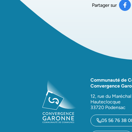
Partager sur
Pa
(ou
Communauté de 
Convergence Garo
12, rue du Maréchal
Hauteclocque
33720 Podensac
05 56 76 38 0