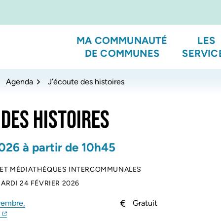
MA COMMUNAUTÉ
LES
DE COMMUNES
SERVIC
Agenda
J’écoute des histoires
 DES HISTOIRES
026
à partir de 10h45
 ET MÉDIATHÈQUES INTERCOMMUNALES
ARDI 24 FÉVRIER 2026
vembre,
Gratuit
(ouverture dans un nouvel onglet)
(ouverture dans un nouvel onglet)
s