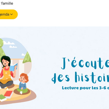
r famille
genda