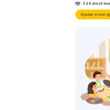
3 à 6 ans et leu
Ajouter à mon a