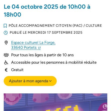
Le
04
octobre
2025
de 10h00 à
18h00
PÔLE ACCOMPAGNEMENT CITOYEN (PAC)
/
CULTURE
PUBLIÉ LE
MERCREDI 17 SEPTEMBRE 2025
Espace culturel La Forge,
(ouverture dans un nouvel onglet)
(ouverture dans un nouvel onglet)
33640 Portets
Pour tous les âges à partir de 10 ans
Accessible pour les personnes à mobilité réduite
Gratuit
Ajouter à mon agenda