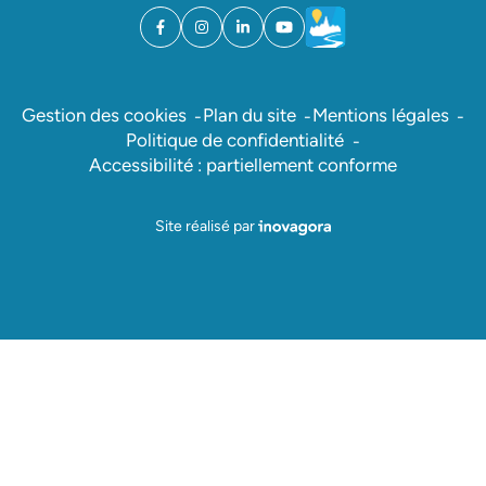
Facebook
(ouverture dans un nouvel onglet)
Instagram
(ouverture dans un nouvel onglet)
Linkedin
(ouverture dans un nouvel onglet)
YouTube
(ouverture dans un nouvel ong
Météo
(ouverture dans un nouv
Gestion des cookies
Plan du site
Mentions légales
Politique de confidentialité
Accessibilité : partiellement conforme
Inovagora (ouverture dans un nou
Site réalisé par