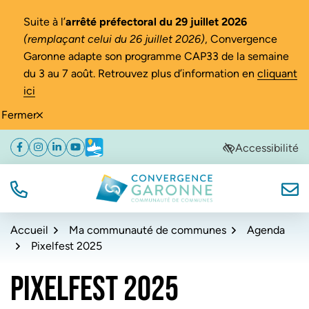
Gestion des traceurs
Suite à l’
arrêté préfectoral du 29 juillet 2026
(remplaçant celui du 26 juillet 2026)
, Convergence
Garonne adapte son programme CAP33 de la semaine
du 3 au 7 août. Retrouvez plus d’information en
cliquant
ici
Fermer
Aller
Aller
Aller
Accessibilité
Facebook
(ouverture dans un nouvel onglet)
Instagram
(ouverture dans un nouvel onglet)
Linkedin
(ouverture dans un nouvel onglet)
YouTube
(ouverture dans un nouvel onglet)
Météo
(ouverture dans un nouvel onglet)
à
au
au
la
contenu
pied
navigation
de
TÉL.
NOUS
Convergence Garonne
page
Accueil
Ma communauté de communes
Agenda
Pixelfest 2025
PIXELFEST 2025