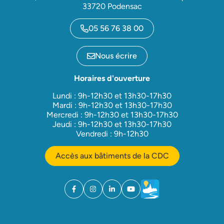
33720 Podensac
05 56 76 38 00
Nous écrire
Horaires d'ouverture
Lundi : 9h-12h30 et 13h30-17h30
Mardi : 9h-12h30 et 13h30-17h30
Mercredi : 9h-12h30 et 13h30-17h30
Jeudi : 9h-12h30 et 13h30-17h30
Vendredi : 9h-12h30
Accès aux bâtiments de la CDC
Facebook
(ouverture dans un nouvel onglet)
Instagram
(ouverture dans un nouvel onglet)
Linkedin
(ouverture dans un nouvel onglet)
YouTube
(ouverture dans un nouvel ong
Météo
(ouverture dans un nouv