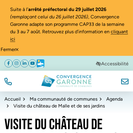
Gestion des traceurs
Suite à l’
arrêté préfectoral du 29 juillet 2026
(remplaçant celui du 26 juillet 2026)
, Convergence
Garonne adapte son programme CAP33 de la semaine
du 3 au 7 août. Retrouvez plus d’information en
cliquant
ici
Fermer
Aller
Aller
Aller
Accessibilité
Facebook
(ouverture dans un nouvel onglet)
Instagram
(ouverture dans un nouvel onglet)
Linkedin
(ouverture dans un nouvel onglet)
YouTube
(ouverture dans un nouvel onglet)
Météo
(ouverture dans un nouvel onglet)
à
au
au
la
contenu
pied
navigation
de
TÉL.
NOUS
Convergence Garonne
page
Accueil
Ma communauté de communes
Agenda
Visite du château de Malle et de ses jardins
VISITE DU CHÂTEAU DE