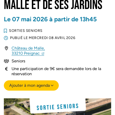
MALLE ET DE SES JARDINS
Le
07
mai
2026
à partir de 13h45
SORTIES SENIORS
PUBLIÉ LE
MERCREDI 08 AVRIL 2026
Château de Malle,
(ouverture dans un nouvel onglet)
(ouverture dans un nouvel onglet)
33210 Preignac
Seniors
Une participation de 9€ sera demandée lors de la
réservation
Ajouter à mon agenda