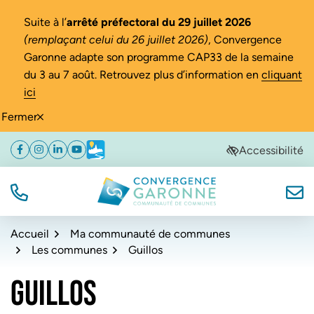
Gestion des traceurs
Suite à l’
arrêté préfectoral du 29 juillet 2026
(remplaçant celui du 26 juillet 2026)
, Convergence
Garonne adapte son programme CAP33 de la semaine
du 3 au 7 août. Retrouvez plus d’information en
cliquant
ici
Fermer
Aller
Aller
Aller
Accessibilité
Facebook
(ouverture dans un nouvel onglet)
Instagram
(ouverture dans un nouvel onglet)
Linkedin
(ouverture dans un nouvel onglet)
YouTube
(ouverture dans un nouvel onglet)
Météo
(ouverture dans un nouvel onglet)
à
au
au
la
contenu
pied
navigation
de
TÉL.
NOUS
Convergence Garonne
page
Accueil
Ma communauté de communes
Les communes
Guillos
GUILLOS